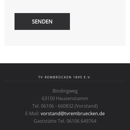
SENDEN
TV REMBRÜCKEN 1895 E.V.
Bindingweg
63150 Heusenstamm
Tel. 06106 - 660832 (Vorstand)
E-Mail:
vorstand@tvrembruecken.de
Gaststätte Tel. 06106 649764