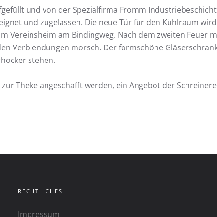
efüllt und von der Spezialfirma Fromm Industriebeschich
geeignet und zugelassen. Die neue Tür für den Kühlraum w
 im Vereinsheim am Bindingweg. Nach dem zweiten Feuer mu
r den Verblendungen morsch. Der formschöne Gläserschrank
rhocker stehen.
 zur Theke angeschafft werden, ein Angebot der Schreinerei 
RECHTLICHES
Impressum